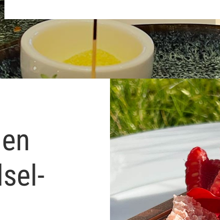
len
sel­