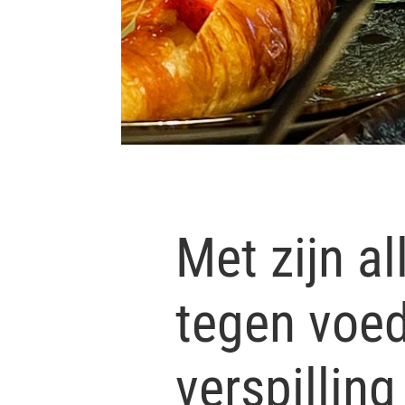
Met zijn al
tegen voed
verspilling